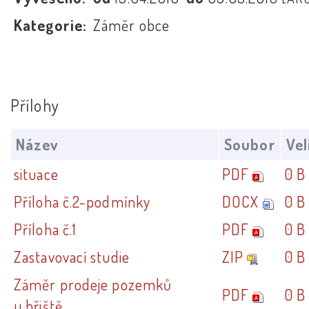
Kategorie:
Záměr obce
Přílohy
Název
Soubor
Vel
situace
PDF
0 B
Příloha č.2-podmínky
DOCX
0 B
Příloha č.1
PDF
0 B
Zastavovací studie
ZIP
0 B
Záměr prodeje pozemků
PDF
0 B
u hřiště