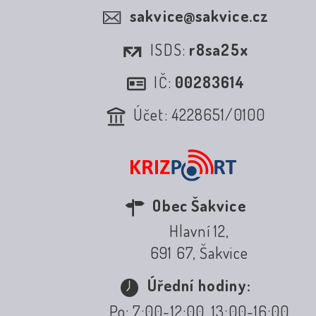
sakvice@sakvice.cz
ISDS:
r8sa25x
IČ:
00283614
Účet: 4228651/0100
Obec Šakvice
Hlavní 12,
691 67, Šakvice
Úřední hodiny:
Po: 7:00-12:00, 13:00-16:00