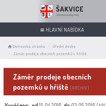
HLAVNÍ NABÍDKA
Domovská stránka
Úřední deska
Záměr prodeje obecních pozemků u hřiště
Záměr prodeje obecních
pozemků u hřiště
[ARCHIV]
Vyvěšeno:
od
15.04.2016
do
03.05.2016
[AR