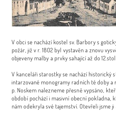
V obci se nachází kostel sv. Barbory s gotick
požár, již v r. 1802 byl vystavěn a znovu vy
objeveny malby a prvky sahající až do 12.stol
V kanceláři starostky se nachází historický s
intarzované monogramy radních té doby a r
p. Noskem nalezneme přesně vypsáno, kteří 
období pochází i masivní obecní pokladna, 
nám odekryla své tajemství. Otevřeli jsme ji 