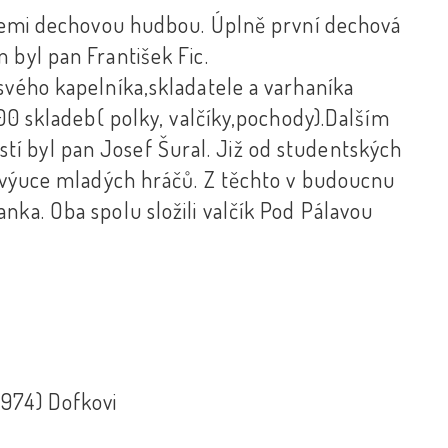
nicemi dechovou hudbou. Úplně první dechová
 byl pan František Fic.
svého kapelníka,skladatele a varhaníka
200 skladeb( polky, valčíky,pochody).Dalším
í byl pan Josef Šural. Již od studentských
al výuce mladých hráčů. Z těchto v budoucnu
nka. Oba spolu složili valčík Pod Pálavou
1974) Dofkovi