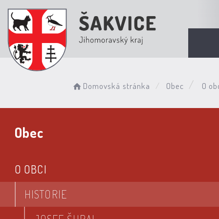
Domovská stránka
Obec
O ob
Obec
O OBCI
HISTORIE