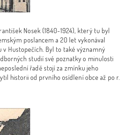
rantišek Nosek (1840-1924), který tu byl
 i zemským poslancem a 20 let vykonával
u v Hustopečích. Byl to také významný
 odborných studií své poznatky o minulosti
eposlední řadě stojí za zmínku jeho
til historii od prvního osídlení obce až po r.