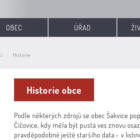
OBEC
ÚŘAD
ŽI
ci
Historie
Historie obce
Podle některých zdrojů se obec Šakvice po
Číčovice, kdy měla být pustá ves znovu osaz
pravděpodobně ještě staršího data - v listin