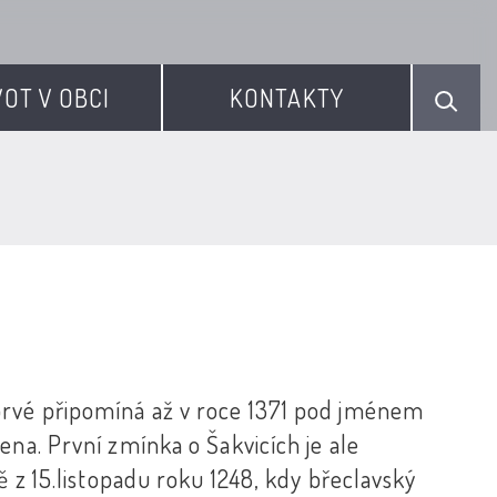
VOT V OBCI
KONTAKTY
prvé připomíná až v roce 1371 pod jménem
ena. První zmínka o Šakvicích je ale
ě z 15.listopadu roku 1248, kdy břeclavský