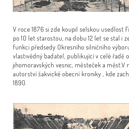
V roce 1876 si zde koupil selskou usedlost F
po 10 let starostou, na dobu 12 let se stal
funkci předsedy Okresního silničního výbor
vlastivědný badatel, publikující v celé řadě
jihomoravských vesnic, městeček a měst.V n
autorství šakvické obecní kroniky , kde zachy
1890.