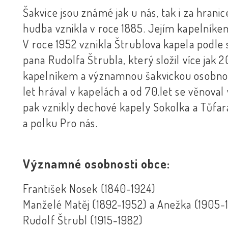
Šakvice jsou známé jak u nás, tak i za hra
hudba vznikla v roce 1885. Jejím kapelníkem
V roce 1952 vznikla Štrublova kapela podle 
pana Rudolfa Štrubla, který složil více jak 
kapelníkem a významnou šakvickou osobnost
let hrával v kapelách a od 70.let se věnov
pak vznikly dechové kapely Sokolka a Tůfara
a polku Pro nás.
Významné osobnosti obce:
František Nosek (1840-1924)
Manželé Matěj (1892-1952) a Anežka (1905-
Rudolf Štrubl (1915-1982)