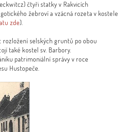
ckwitcz) čtyři statky v Rakvicích
 gotického žebroví a vzácná rozeta v kostele
atu zde
).
st rozložení selských gruntů po obou
ojí také kostel sv. Barbory.
zániku patrimoniální správy v roce
esu Hustopeče.