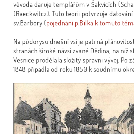
vévoda daruje templářům v Šakvicích (Schae
(Raeckwitcz). Tuto teorii potvrzuje datování
sv.Barbory (
pojednání p.Bílka k tomuto tém
Na půdorysu dnešní vsi je patrná plánovito
stranách široké návsi zvané Dědina, na níž st
Vesnice prodělala složitý správní vývoj. Po 
1848 připadla od roku 1850 k soudnímu okr