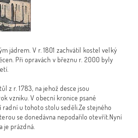
ým jádrem. V r. 1801 zachvátil kostel velký
svěcen. Při opravách v březnu r. 2000 byly
etí.
tůl z r. 1783, na jehož desce jsou
ok vzniku. V obecní kronice psané
radní u tohoto stolu seděli.Ze stejného
kterou se donedávna nepodařilo otevřít.Nyní
a je prázdná.