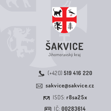
(+420)
519 416 220
sakvice@sakvice.cz
ISDS:
r8sa25x
IČ:
00283614