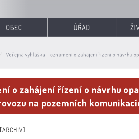
OBEC
ÚŘAD
ŽI
Veřejná vyhláška - oznámení o zahájení řízení o návrhu 
ní o zahájení řízení o návrhu op
provozu na pozemních komunikac
[ARCHIV]