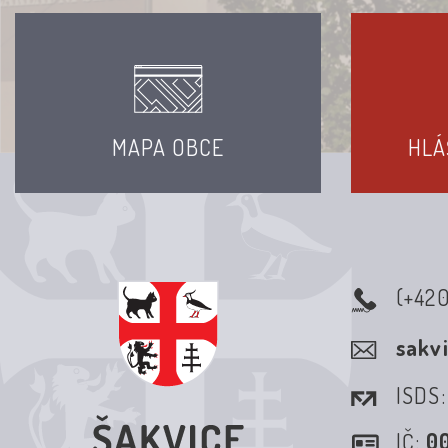
MAPA OBCE
HLÁ
(+42
sakv
ISDS
IČ:
0