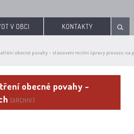
VOT V OBCI
KONTAKTY
opatření obecné povahy - stanovení místní úpravy provozu n
atření obecné povahy -
ích
[ARCHIV]