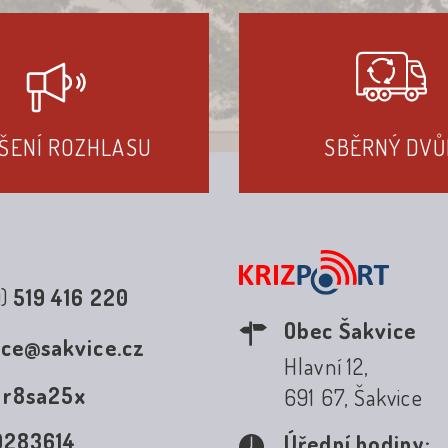
ŠENÍ ROZHLASU
SBĚRNÝ DVŮ
0)
519 416 220
Obec Šakvice
ice@sakvice.cz
Hlavní 12,
:
r8sa25x
691 67, Šakvice
0283614
Úřední hodiny: