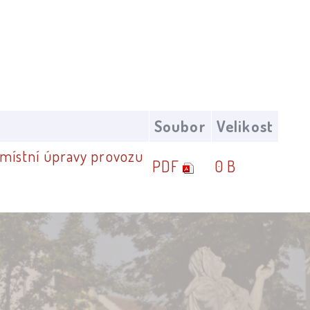
Soubor
Velikost
 místní úpravy provozu
PDF
0 B