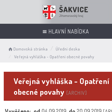
HLAVNÍ NABÍDKA
Domovská stránka
Úřední deska
Veřejná vyhláška - Opatření obecné povahy
Veřejná vyhláška - Opatření
obecné povahy
[ARCHIV]
Vyvěšeno:
od
04.09.2019
do
20.09.2019
[AR