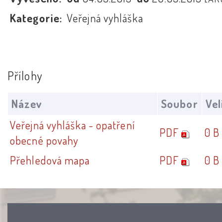
Kategorie:
Veřejná vyhláška
Přílohy
Název
Soubor
Vel
Veřejná vyhláška - opatření
PDF
0 B
obecné povahy
Přehledová mapa
PDF
0 B