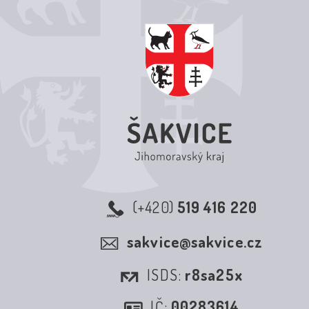
(+420)
519 416 220
sakvice@sakvice.cz
ISDS:
r8sa25x
IČ:
00283614