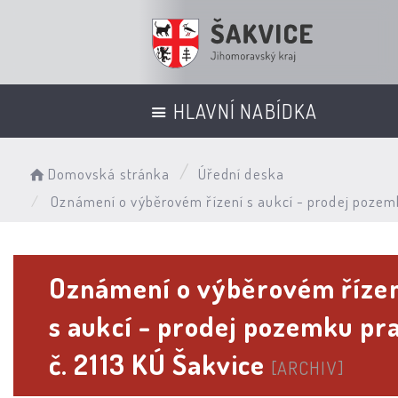
HLAVNÍ NABÍDKA
Domovská stránka
Úřední deska
Oznámení o výběrovém řízení s aukcí - prodej pozemk
Oznámení o výběrovém říze
s aukcí - prodej pozemku pra
č. 2113 KÚ Šakvice
[ARCHIV]