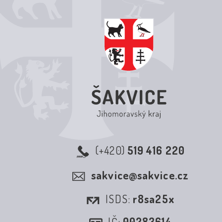
(+420)
519 416 220
sakvice@sakvice.cz
ISDS:
r8sa25x
IČ:
00283614