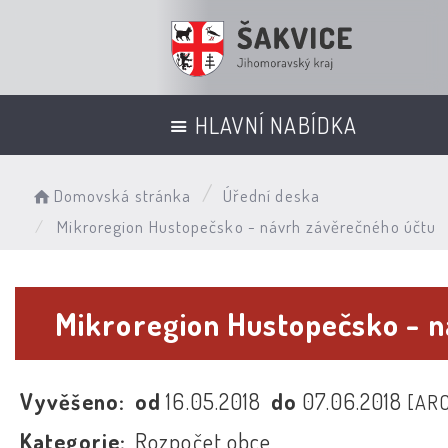
HLAVNÍ NABÍDKA
Domovská stránka
Úřední deska
Mikroregion Hustopečsko - návrh závěrečného účtu
Mikroregion Hustopečsko - 
Vyvěšeno:
od
16.05.2018
do
07.06.2018
[AR
Kategorie:
Rozpočet obce