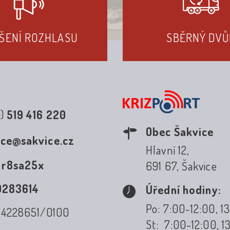
ŠENÍ ROZHLASU
SBĚRNÝ DVŮ
0)
519 416 220
Obec Šakvice
ice@sakvice.cz
Hlavní 12,
:
r8sa25x
691 67, Šakvice
0283614
Úřední hodiny:
Po: 7:00-12:00, 1
: 4228651/0100
St: 7:00-12:00, 1