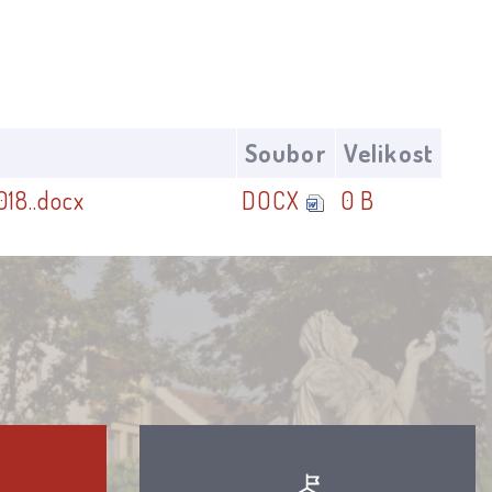
Soubor
Velikost
8..docx
DOCX
0 B