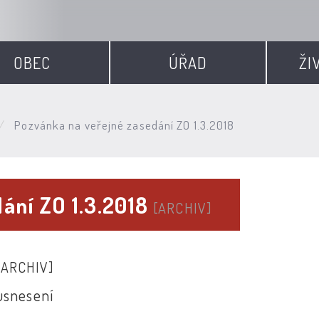
OBEC
ÚŘAD
ŽI
Pozvánka na veřejné zasedání ZO 1.3.2018
ání ZO 1.3.2018
[ARCHIV]
[ARCHIV]
usnesení