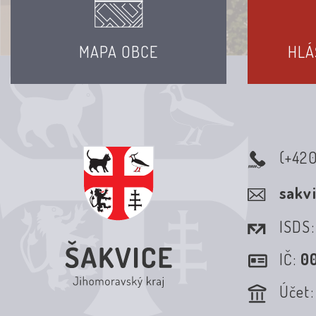
MAPA OBCE
HLÁ
(+42
sakv
ISDS
IČ:
0
Účet