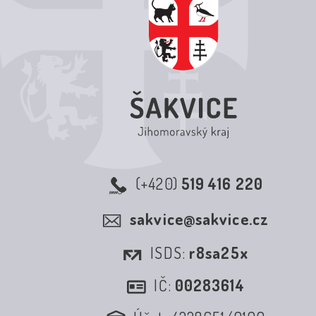
(+420)
519 416 220
sakvice@sakvice.cz
ISDS:
r8sa25x
IČ:
00283614