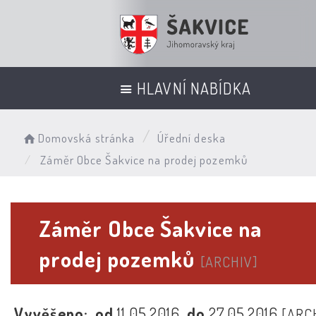
HLAVNÍ NABÍDKA
Domovská stránka
Úřední deska
Záměr Obce Šakvice na prodej pozemků
Záměr Obce Šakvice na
prodej pozemků
[ARCHIV]
Vyvěšeno:
od
11.05.2016
do
27.05.2016
[ARC