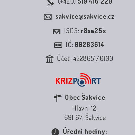
(+420)
519 416 220
sakvice@sakvice.cz
ISDS:
r8sa25x
IČ:
00283614
Účet: 4228651/0100
Obec Šakvice
Hlavní 12,
691 67, Šakvice
Úřední hodiny: