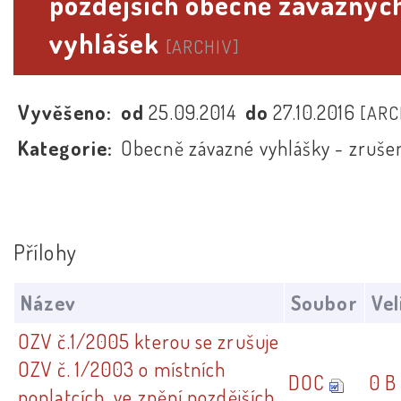
pozdějších obecně závaznýc
vyhlášek
[ARCHIV]
Vyvěšeno:
od
25.09.2014
do
27.10.2016
[ARC
Kategorie:
Obecně závazné vyhlášky - zruše
Přílohy
Název
Soubor
Vel
OZV č.1/2005 kterou se zrušuje
OZV č. 1/2003 o místních
DOC
0 B
poplatcích, ve znění pozdějších