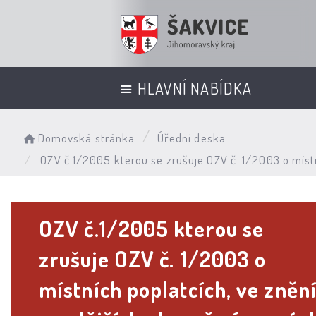
HLAVNÍ NABÍDKA
Domovská stránka
Úřední deska
OZV č.1/2005 kterou se zrušuje OZV č. 1/2003 o míst
OZV č.1/2005 kterou se
zrušuje OZV č. 1/2003 o
místních poplatcích, ve zněn