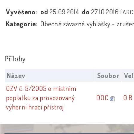
Vyvěšeno:
od
25.09.2014
do
27.10.2016
[ARC
Kategorie:
Obecně závazné vyhlášky - zruše
Přílohy
Název
Soubor
Vel
OZV č. 5/2005 o místním
poplatku za provozovaný
DOC
0 B
výherní hrací přístroj