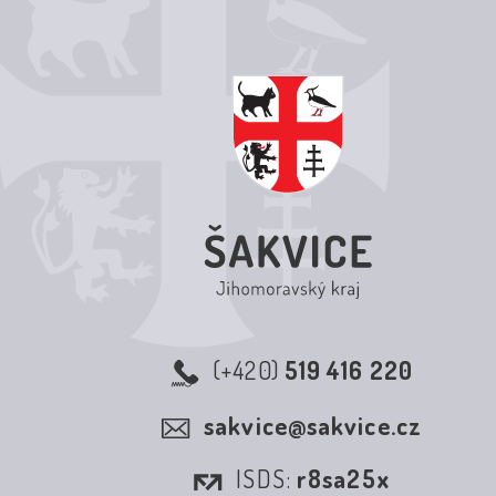
(+420)
519 416 220
sakvice@sakvice.cz
ISDS:
r8sa25x