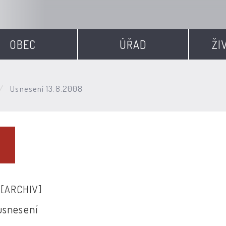
OBEC
ÚŘAD
ŽI
Usnesení 13.8.2008
8
[ARCHIV]
usnesení