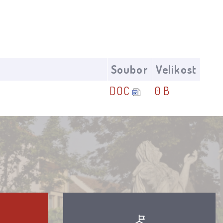
Soubor
Velikost
DOC
0 B