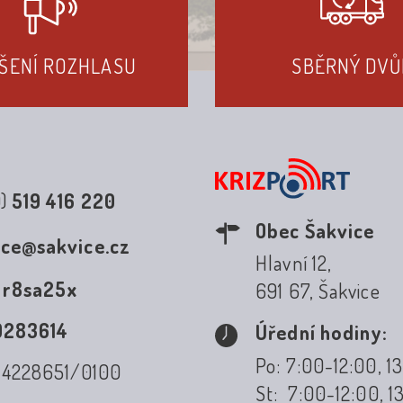
ŠENÍ ROZHLASU
SBĚRNÝ DVŮ
0)
519 416 220
Obec Šakvice
ice@sakvice.cz
Hlavní 12,
:
r8sa25x
691 67, Šakvice
0283614
Úřední hodiny:
Po: 7:00-12:00, 1
: 4228651/0100
St: 7:00-12:00, 1