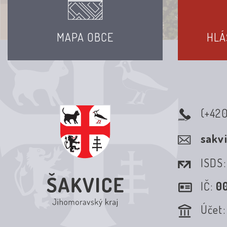
MAPA OBCE
HLÁ
(+42
sakv
ISDS
IČ:
0
Účet