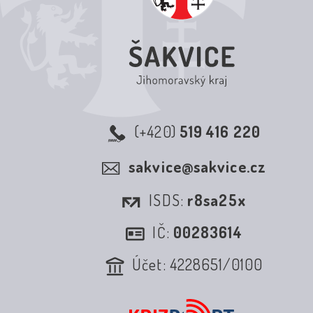
(+420)
519 416 220
sakvice@sakvice.cz
ISDS:
r8sa25x
IČ:
00283614
Účet: 4228651/0100