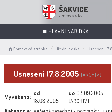
HLAVNÍ NABÍDKA
Domovská stránka
Úřední deska
Usnesení 17.
Usnesení 17.8.2005
[ARCHIV]
od
do
03.09.2005
Vyvěšeno:
18.08.2005
[ARCHIV]
Kategorie:
Veřejná zasedání - pozvánky , usn