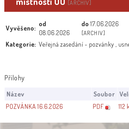
místnosti OÚ
[ARCHIV]
od
do
17.06.2026
Vyvěšeno:
08.06.2026
[ARCHIV]
Kategorie:
Veřejná zasedání - pozvánky , usn
Přílohy
Název
Soubor
Vel
POZVÁNKA 16.6.2026
PDF
112 