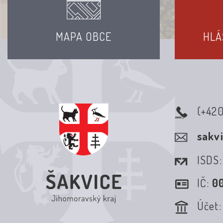
MAPA OBCE
HLÁ
(+42
sakv
ISDS
IČ:
0
Účet