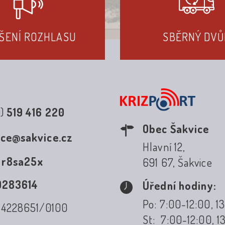
ŠENÍ ROZHLASU
SBĚRNÝ DVŮ
0)
519 416 220
Obec Šakvice
ice@sakvice.cz
Hlavní 12,
:
r8sa25x
691 67, Šakvice
0283614
Úřední hodiny:
Po: 7:00-12:00, 1
: 4228651/0100
St: 7:00-12:00, 1