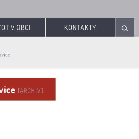
VOT V OBCI
KONTAKTY
kvice
vice
[ARCHIV]