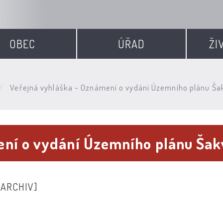
OBEC
ÚŘAD
ŽI
Veřejná vyhláška - Oznámení o vydání Územního plánu Ša
ení o vydání Územního plánu Šak
[ARCHIV]