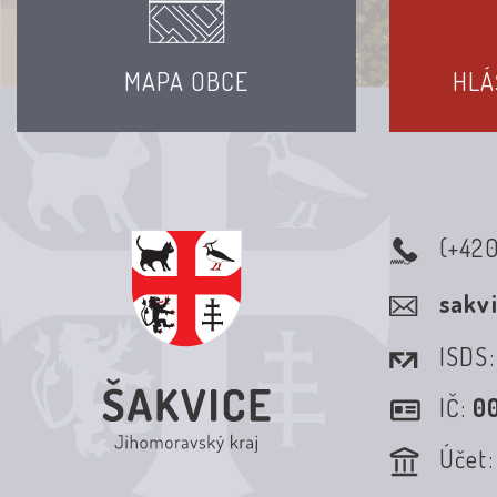
MAPA OBCE
HLÁ
(+42
sakv
ISDS
IČ:
0
Účet