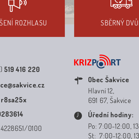
ŠENÍ ROZHLASU
SBĚRNÝ DVŮ
0)
519 416 220
Obec Šakvice
ice@sakvice.cz
Hlavní 12,
:
r8sa25x
691 67, Šakvice
0283614
Úřední hodiny:
Po: 7:00-12:00, 1
: 4228651/0100
St: 7:00-12:00, 1