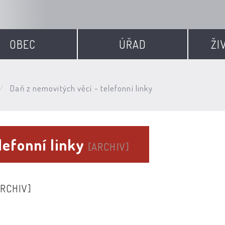
OBEC
ÚŘAD
ŽI
Daň z nemovitých věcí - telefonní linky
lefonní linky
[ARCHIV]
ARCHIV]