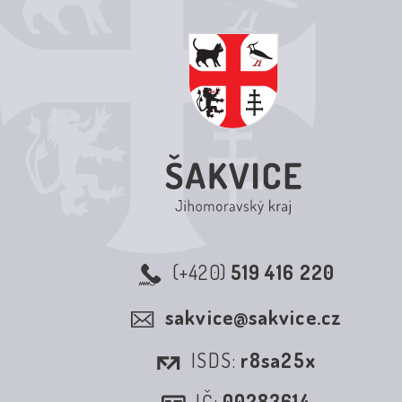
(+420)
519 416 220
sakvice@sakvice.cz
ISDS:
r8sa25x
IČ:
00283614