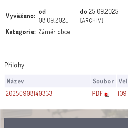
od
do
25.09.2025
Vyvěšeno:
08.09.2025
[ARCHIV]
Kategorie:
Záměr obce
Přílohy
Název
Soubor
Vel
20250908140333
PDF
109