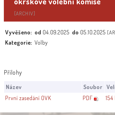
okrskové volební komise
[ARCHIV]
Vyvěšeno:
od
04.09.2025
do
05.10.2025
[A
Kategorie:
Volby
Přílohy
Název
Soubor
Vel
První zasedání OVK
PDF
154