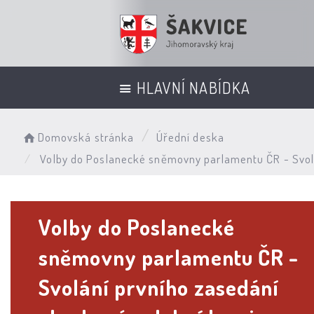
HLAVNÍ NABÍDKA
Domovská stránka
Úřední deska
Volby do Poslanecké sněmovny parlamentu ČR - Svolá
Volby do Poslanecké
sněmovny parlamentu ČR -
Svolání prvního zasedání