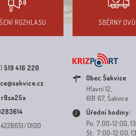
ŠENÍ ROZHLASU
SBĚRNÝ DVŮ
0)
519 416 220
Obec Šakvice
ice@sakvice.cz
Hlavní 12,
:
r8sa25x
691 67, Šakvice
0283614
Úřední hodiny:
Po: 7:00-12:00, 1
: 4228651/0100
St: 7:00-12:00, 1