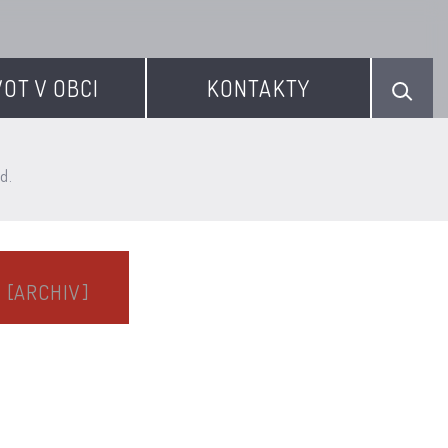
VOT V OBCI
KONTAKTY
d.
.
[ARCHIV]