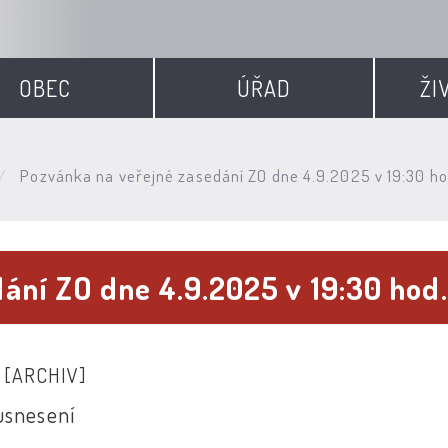
OBEC
ÚŘAD
ŽI
Pozvánka na veřejné zasedání ZO dne 4.9.2025 v 19:30 ho
ání ZO dne 4.9.2025 v 19:30 hod
5
[ARCHIV]
usnesení