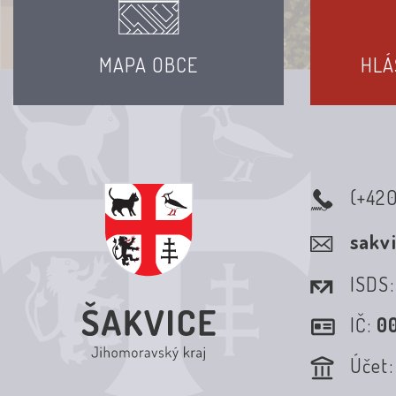
MAPA OBCE
HLÁ
(+42
sakv
ISDS
IČ:
0
Účet