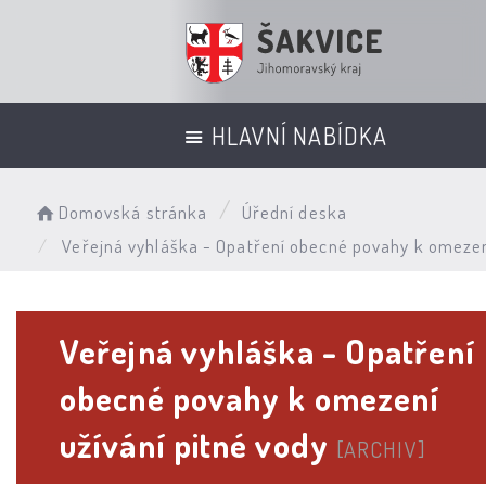
HLAVNÍ NABÍDKA
Domovská stránka
Úřední deska
Veřejná vyhláška - Opatření obecné povahy k omezení
Veřejná vyhláška - Opatření
obecné povahy k omezení
užívání pitné vody
[ARCHIV]