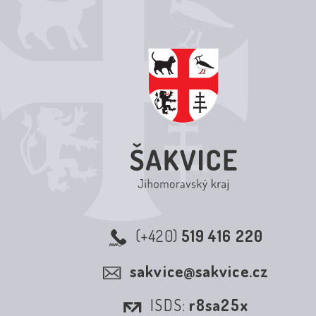
(+420)
519 416 220
sakvice@sakvice.cz
ISDS:
r8sa25x