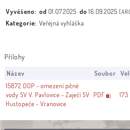
Vyvěšeno:
od
01.07.2025
do
16.09.2025
[AR
Kategorie:
Veřejná vyhláška
Přílohy
Název
Soubor
Vel
15872 OOP - omezení pitné
vody SV V. Pavlovice - Zaječí SV
PDF
173
Hustopeče - Vranovice