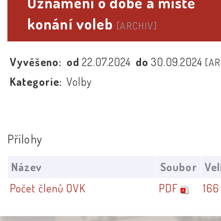
Oznámení o době a místě
konání voleb
[ARCHIV]
Vyvěšeno:
od
22.07.2024
do
30.09.2024
[AR
Kategorie:
Volby
Přílohy
Název
Soubor
Vel
Počet členů OVK
PDF
166