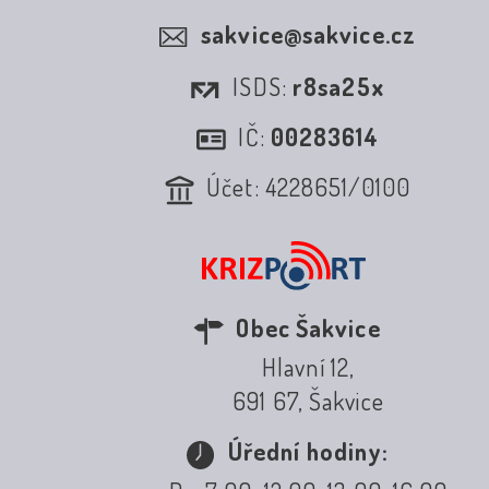
sakvice@sakvice.cz
ISDS:
r8sa25x
IČ:
00283614
Účet: 4228651/0100
Obec Šakvice
Hlavní 12,
691 67, Šakvice
Úřední hodiny: