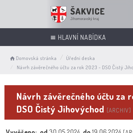
HLAVNÍ NABÍDKA
Domovská stránka
Úřední deska
Návrh závěrečného účtu za rok 2023 - DSO Čistý Jih
Návrh závěrečného účtu za r
DSO Čistý Jihovýchod
[ARCHIV]
Vyvěšeno:
od
30.05.2024
do
19.06.2024
[AR