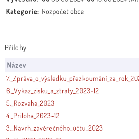
Kategorie:
Rozpočet obce
Přílohy
Název
7._Zpráva_o_výsledku_přezkoumání_za_rok_2
6._Vykaz_zisku_a_ztraty_2023-12
5._Rozvaha_2023
4._Priloha_2023-12
3._Návrh_závěrečného_účtu_2023