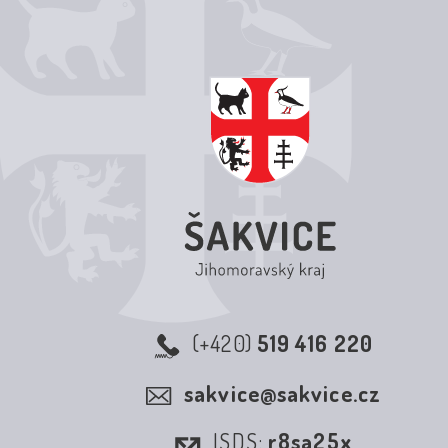
(+420)
519 416 220
sakvice@sakvice.cz
ISDS:
r8sa25x