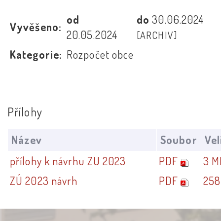
od
do
30.06.2024
Vyvěšeno:
20.05.2024
[ARCHIV]
Kategorie:
Rozpočet obce
Přílohy
Název
Soubor
Vel
přílohy k návrhu ZU 2023
PDF
3 M
ZÚ 2023 návrh
PDF
258