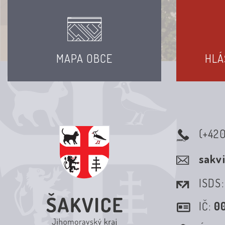
MAPA OBCE
HLÁ
(+42
sakv
ISDS
IČ:
0