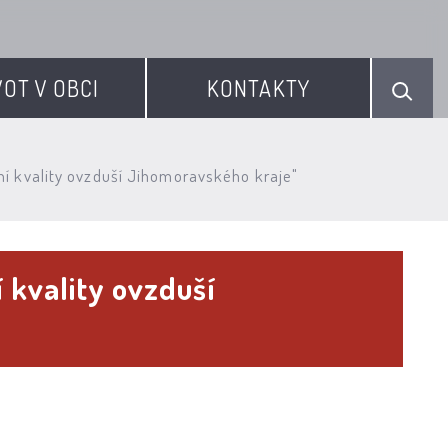
VOT V OBCI
KONTAKTY
ání kvality ovzduší Jihomoravského kraje"
í kvality ovzduší