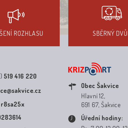
ŠENÍ ROZHLASU
SBĚRNÝ DVŮ
0)
519 416 220
Obec Šakvice
ice@sakvice.cz
Hlavní 12,
:
r8sa25x
691 67, Šakvice
0283614
Úřední hodiny: