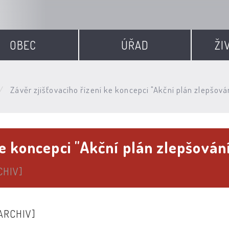
OBEC
ÚŘAD
ŽI
Závěr zjišťovacího řízení ke koncepci "Akční plán zlepšov
ke koncepci "Akční plán zlepšován
CHIV]
ARCHIV]