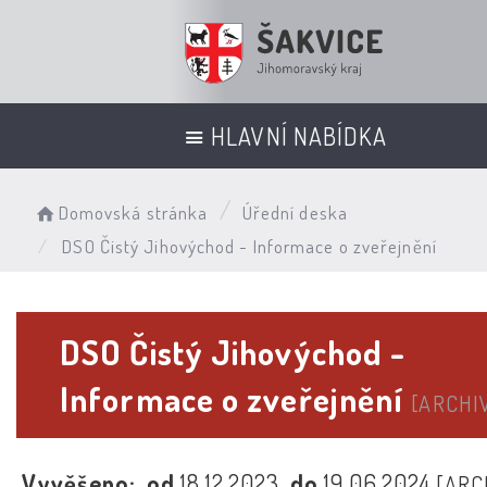
HLAVNÍ NABÍDKA
Domovská stránka
Úřední deska
DSO Čistý Jihovýchod - Informace o zveřejnění
DSO Čistý Jihovýchod -
Informace o zveřejnění
[ARCHI
Vyvěšeno:
od
18.12.2023
do
19.06.2024
[ARC