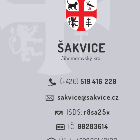
(+420)
519 416 220
sakvice@sakvice.cz
ISDS:
r8sa25x
IČ:
00283614