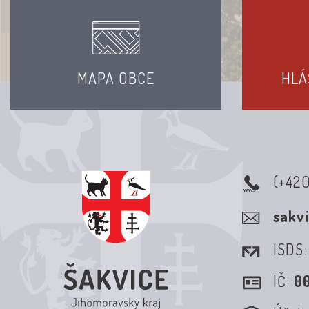
MAPA OBCE
HLÁ
(+42
sakv
ISDS
IČ:
0