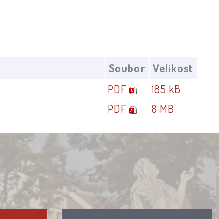
Soubor
Velikost
PDF
185 kB
PDF
8 MB