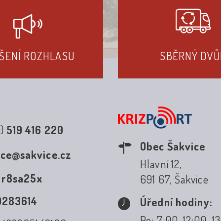
ŠENÍ ROZHLASU
SBĚRNÝ DVŮ
0)
519 416 220
Obec Šakvice
ice@sakvice.cz
Hlavní 12,
:
r8sa25x
691 67, Šakvice
0283614
Úřední hodiny:
Po: 7:00-12:00, 1