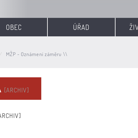
OBEC
ÚŘAD
ŽI
MŽP - Oznámení záměru \\
\
[ARCHIV]
ARCHIV]