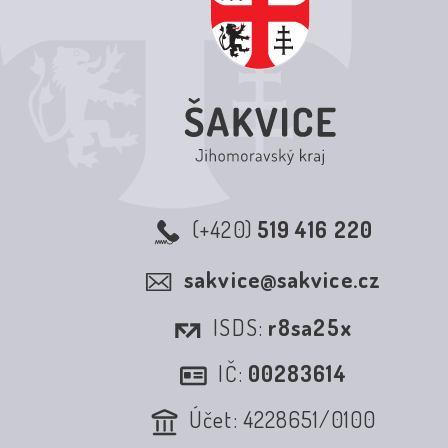
(+420)
519 416 220
sakvice@sakvice.cz
ISDS:
r8sa25x
IČ:
00283614
Účet: 4228651/0100