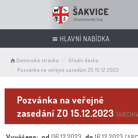
HLAVNÍ NABÍDKA
Domovská stránka
Úřední deska
Pozvánka na veřejné zasedání ZO 15.12.2023
Pozvánka na veřejné
zasedání ZO 15.12.2023
[ARCHI
Vyvěšeno:
od
06.12.2023
do
16.12.2023
[ARC