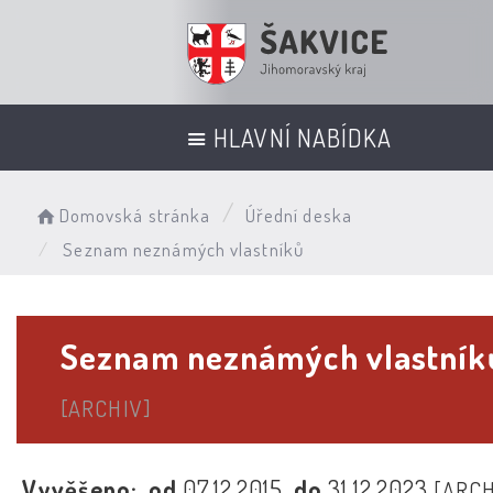
HLAVNÍ NABÍDKA
Domovská stránka
Úřední deska
Seznam neznámých vlastníků
Seznam neznámých vlastník
[ARCHIV]
Vyvěšeno:
od
07.12.2015
do
31.12.2023
[ARCH