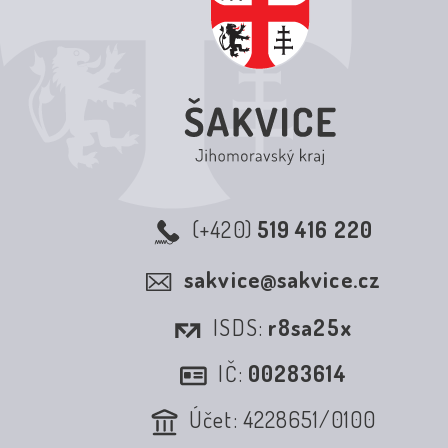
(+420)
519 416 220
sakvice@sakvice.cz
ISDS:
r8sa25x
IČ:
00283614
Účet: 4228651/0100