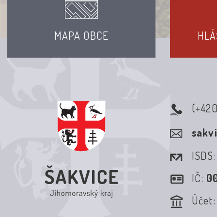
MAPA OBCE
HLÁ
(+42
sakv
ISDS
IČ:
0
Účet