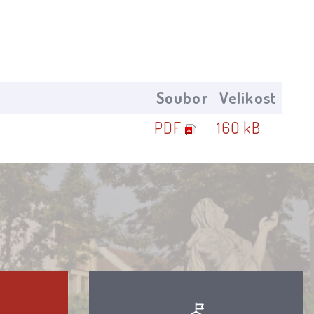
Soubor
Velikost
PDF
160 kB