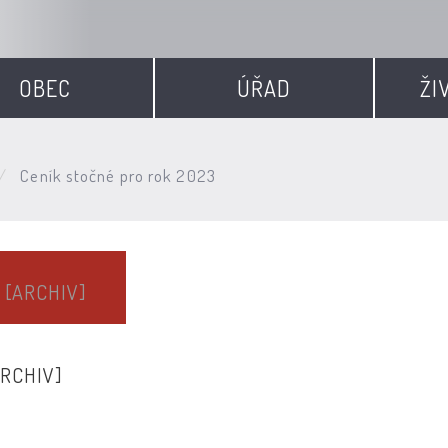
OBEC
ÚŘAD
ŽI
Ceník stočné pro rok 2023
3
[ARCHIV]
ARCHIV]