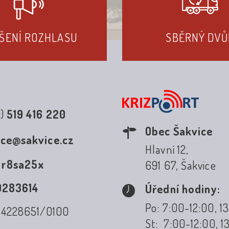
ŠENÍ ROZHLASU
SBĚRNÝ DVŮ
0)
519 416 220
Obec Šakvice
ice@sakvice.cz
Hlavní 12,
:
r8sa25x
691 67, Šakvice
0283614
Úřední hodiny:
Po: 7:00-12:00, 1
: 4228651/0100
St: 7:00-12:00, 1