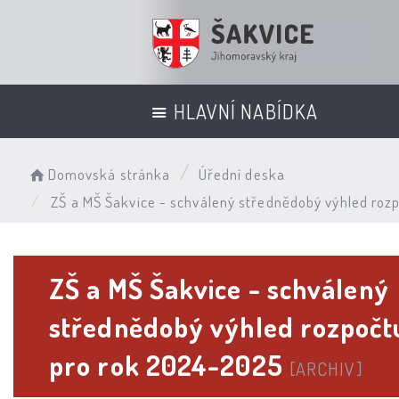
HLAVNÍ NABÍDKA
Domovská stránka
Úřední deska
ZŠ a MŠ Šakvice - schválený střednědobý výhled ro
ZŠ a MŠ Šakvice - schválený
střednědobý výhled rozpočt
pro rok 2024-2025
[ARCHIV]