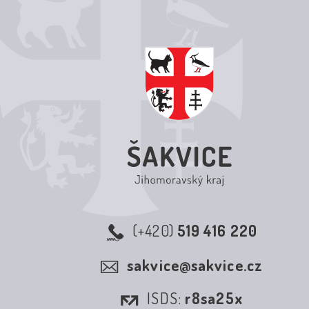
(+420)
519 416 220
sakvice@sakvice.cz
ISDS:
r8sa25x