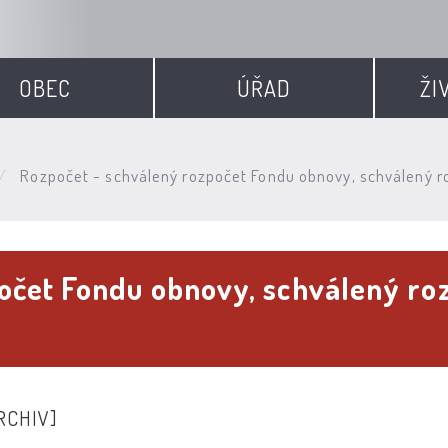
OBEC
ÚŘAD
ŽI
Rozpočet - schválený rozpočet Fondu obnovy, schválený r
očet Fondu obnovy, schválený roz
RCHIV]