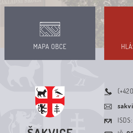
MAPA OBCE
HLÁ
(+42
sakv
ISDS