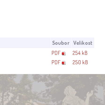
Soubor
Velikost
PDF
254 kB
PDF
250 kB