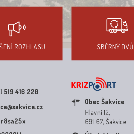
ŠENÍ ROZHLASU
SBĚRNÝ DVŮ
0)
519 416 220
Obec Šakvice
ice@sakvice.cz
Hlavní 12,
:
r8sa25x
691 67, Šakvice