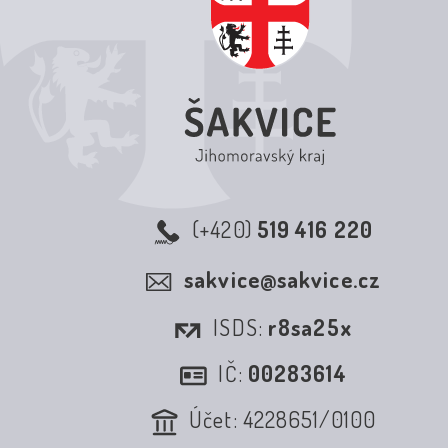
(+420)
519 416 220
sakvice@sakvice.cz
ISDS:
r8sa25x
IČ:
00283614
Účet: 4228651/0100