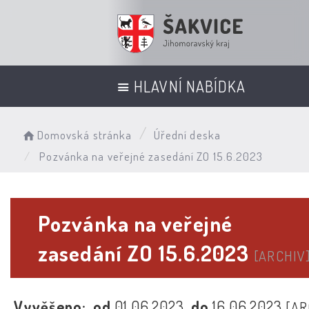
HLAVNÍ NABÍDKA
Domovská stránka
Úřední deska
Pozvánka na veřejné zasedání ZO 15.6.2023
Pozvánka na veřejné
zasedání ZO 15.6.2023
[ARCHIV
Vyvěšeno:
od
01.06.2023
do
16.06.2023
[AR