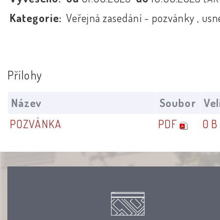
Kategorie:
Veřejná zasedání - pozvánky , usn
Přílohy
Název
Soubor
Vel
POZVÁNKA
PDF
0 B