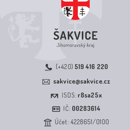
(+420)
519 416 220
sakvice@sakvice.cz
ISDS:
r8sa25x
IČ:
00283614
Účet: 4228651/0100