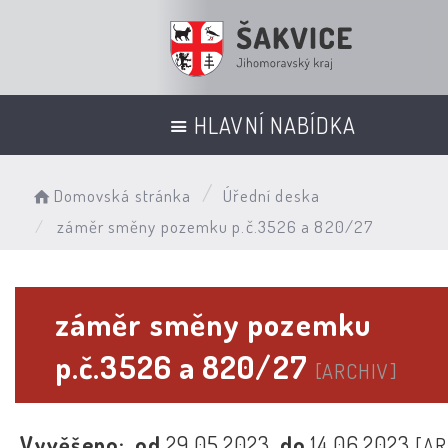
HLAVNÍ NABÍDKA
Domovská stránka
Úřední deska
záměr směny pozemku p.č.3526 a 820/27
záměr směny pozemku
p.č.3526 a 820/27
[ARCHIV]
Vyvěšeno:
od
29.05.2023
do
14.06.2023
[AR