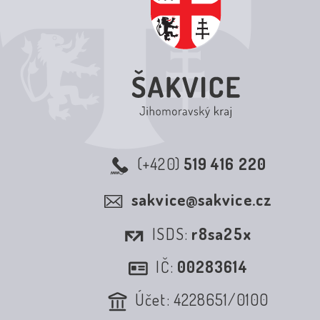
(+420)
519 416 220
sakvice@sakvice.cz
ISDS:
r8sa25x
IČ:
00283614
Účet: 4228651/0100