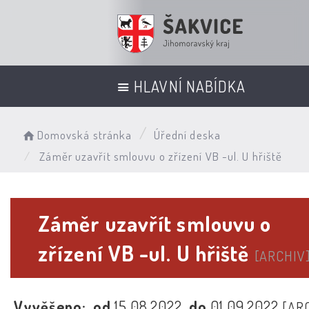
HLAVNÍ NABÍDKA
Domovská stránka
Úřední deska
Záměr uzavřít smlouvu o zřízení VB -ul. U hřiště
Záměr uzavřít smlouvu o
zřízení VB -ul. U hřiště
[ARCHIV
Vyvěšeno:
od
15.08.2022
do
01.09.2022
[AR