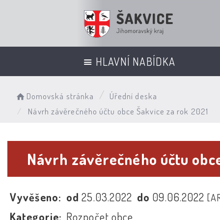
HLAVNÍ NABÍDKA
Domovská stránka
Úřední deska
Návrh závěrečného účtu obce Šakvice za rok 2021
Návrh závěrečného účtu obce
Vyvěšeno:
od
25.03.2022
do
09.06.2022
[A
Kategorie:
Rozpočet obce