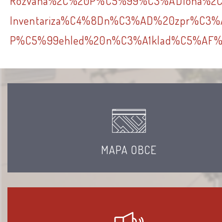
Rozvaha%2C%20P%C5%99%C3%ADloha%2C
Inventariza%C4%8Dn%C3%AD%20zpr%C3%A
P%C5%99ehled%20n%C3%A1klad%C5%AF%2
MAPA OBCE