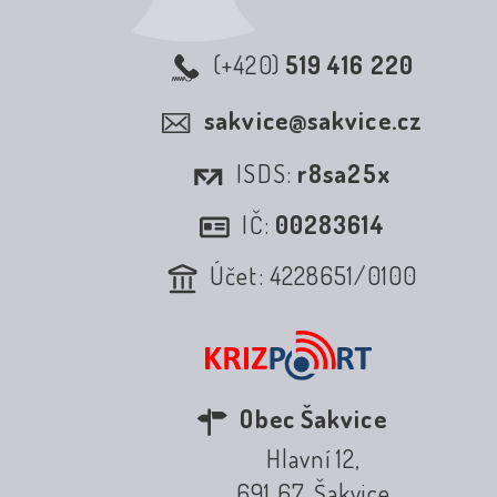
(+420)
519 416 220
sakvice@sakvice.cz
ISDS:
r8sa25x
IČ:
00283614
Účet: 4228651/0100
Obec Šakvice
Hlavní 12,
691 67, Šakvice