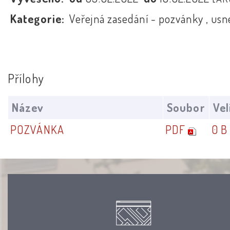
Kategorie:
Veřejná zasedání - pozvánky , usn
Přílohy
Název
Soubor
Vel
POZVÁNKA
PDF
0 B