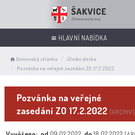
HLAVNÍ NABÍDKA
Domovská stránka
Úřední deska
Pozvánka na veřejné zasedání ZO 17.2.2022
Pozvánka na veřejné
zasedání ZO 17.2.2022
[ARCHIV]
Vyvěšeno:
od
09.02.2022
do
18.02.2022
[AR