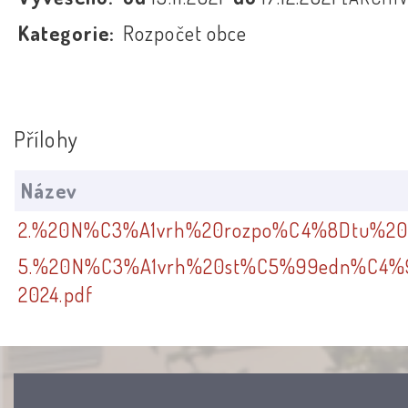
Kategorie:
Rozpočet obce
Přílohy
Název
2.%20N%C3%A1vrh%20rozpo%C4%8Dtu%202
5.%20N%C3%A1vrh%20st%C5%99edn%C4%
2024.pdf