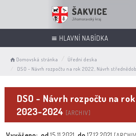
HLAVNÍ NABÍDKA
Domovská stránka
Úřední deska
DSO - Návrh rozpočtu na rok 2022, Návrh střednědo
DSO - Návrh rozpočtu na rok
2023-2024
[ARCHIV]
Vyvěšeno:
od
15.11.2021
do
17.12.2021
[ARCHIV