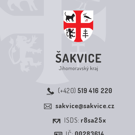
(+420)
519 416 220
sakvice@sakvice.cz
ISDS:
r8sa25x
IČ:
00283614