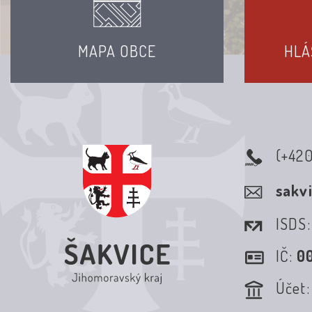
MAPA OBCE
HLÁ
(+42
sakv
ISDS
IČ:
0
Účet