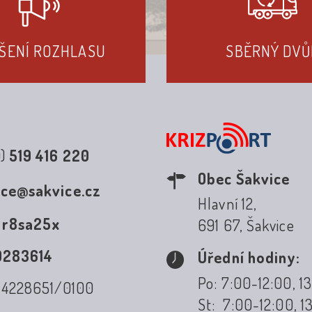
ŠENÍ ROZHLASU
SBĚRNÝ DVŮ
0)
519 416 220
Obec Šakvice
ice@sakvice.cz
Hlavní 12,
:
r8sa25x
691 67, Šakvice
0283614
Úřední hodiny:
Po: 7:00-12:00, 1
: 4228651/0100
St: 7:00-12:00, 1