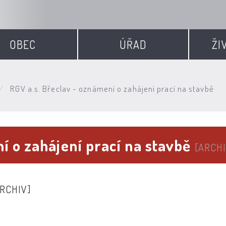
OBEC
ÚŘAD
ŽI
RGV a.s. Břeclav - oznámení o zahájení prací na stavbě
í o zahájení prací na stavbě
[ARCHI
RCHIV]