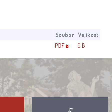
Soubor
Velikost
PDF
0 B