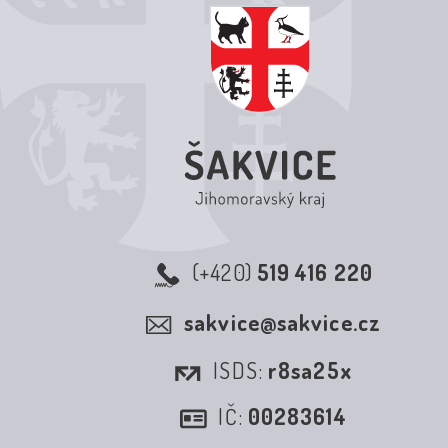
(+420)
519 416 220
sakvice@sakvice.cz
ISDS:
r8sa25x
IČ:
00283614