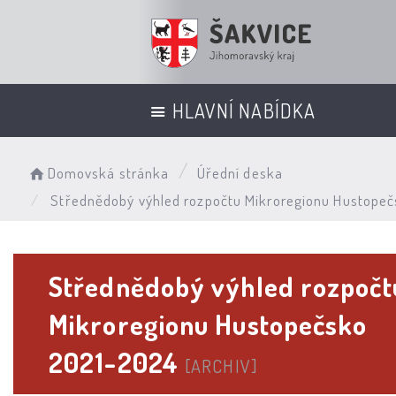
HLAVNÍ NABÍDKA
Domovská stránka
Úřední deska
Střednědobý výhled rozpočtu Mikroregionu Hustope
Střednědobý výhled rozpočt
Mikroregionu Hustopečsko
2021-2024
[ARCHIV]