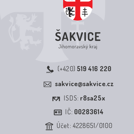
(+420)
519 416 220
sakvice@sakvice.cz
ISDS:
r8sa25x
IČ:
00283614
Účet: 4228651/0100