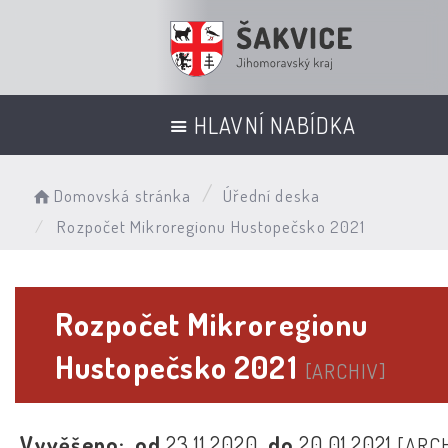
HLAVNÍ NABÍDKA
Domovská stránka
Úřední deska
Rozpočet Mikroregionu Hustopečsko 2021
Rozpočet Mikroregionu
Hustopečsko 2021
[ARCHIV]
Vyvěšeno:
od
23.11.2020
do
20.01.2021
[ARC