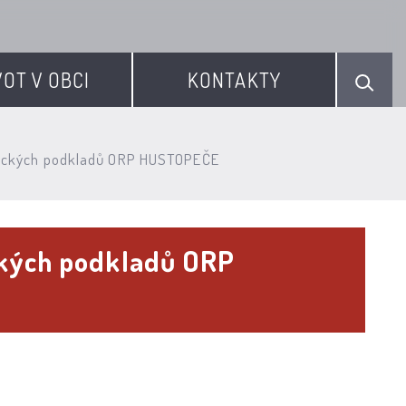
VOT V OBCI
KONTAKTY
ytických podkladů ORP HUSTOPEČE
ckých podkladů ORP