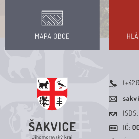
MAPA OBCE
HLÁ
(+42
sakv
ISDS
IČ:
0