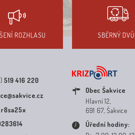
ŠENÍ ROZHLASU
SBĚRNÝ DVŮ
0)
519 416 220
Obec Šakvice
ice@sakvice.cz
Hlavní 12,
:
r8sa25x
691 67, Šakvice
0283614
Úřední hodiny: