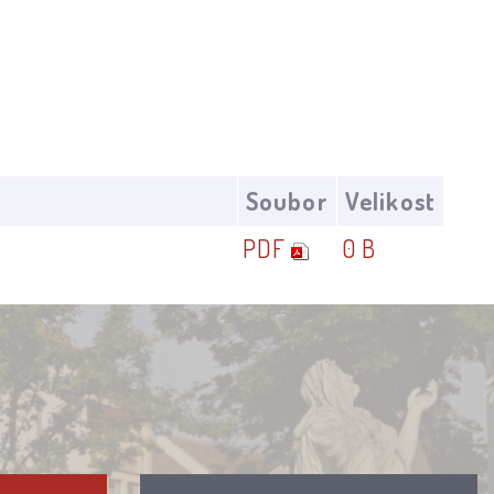
Soubor
Velikost
PDF
0 B