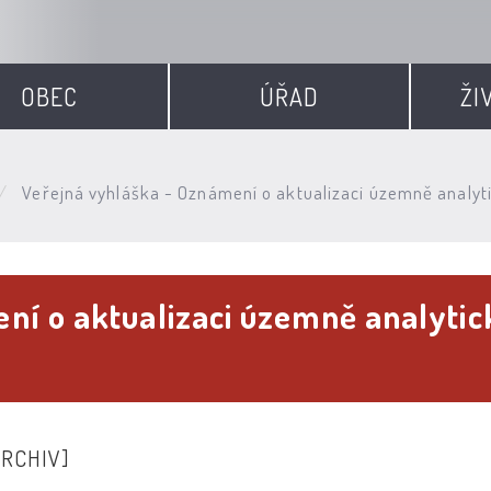
OBEC
ÚŘAD
ŽI
Veřejná vyhláška - Oznámení o aktualizaci územně anal
ní o aktualizaci územně analyti
ARCHIV]