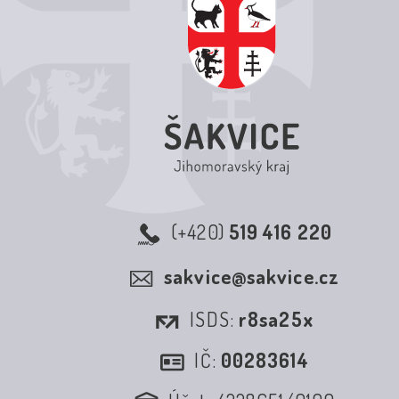
(+420)
519 416 220
sakvice@sakvice.cz
ISDS:
r8sa25x
IČ:
00283614