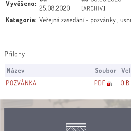
Vyvěšeno:
25.08.2020
[ARCHIV]
Kategorie:
Veřejná zasedání - pozvánky , usn
Přílohy
Název
Soubor
Vel
POZVÁNKA
PDF
0 B