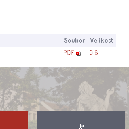
Soubor
Velikost
PDF
0 B