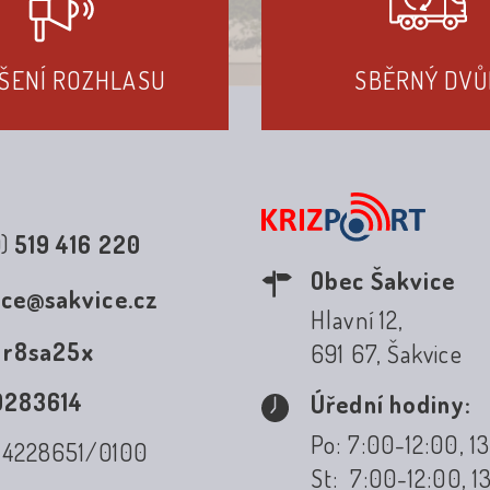
ŠENÍ ROZHLASU
SBĚRNÝ DVŮ
0)
519 416 220
Obec Šakvice
ice@sakvice.cz
Hlavní 12,
:
r8sa25x
691 67, Šakvice
0283614
Úřední hodiny:
Po: 7:00-12:00, 1
: 4228651/0100
St: 7:00-12:00, 1