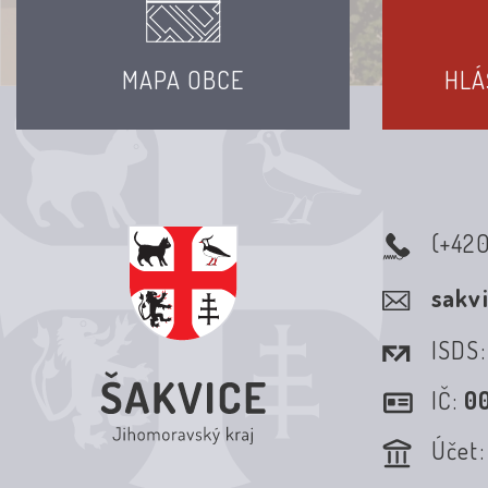
MAPA OBCE
HLÁ
(+42
sakv
ISDS
IČ:
0
Účet