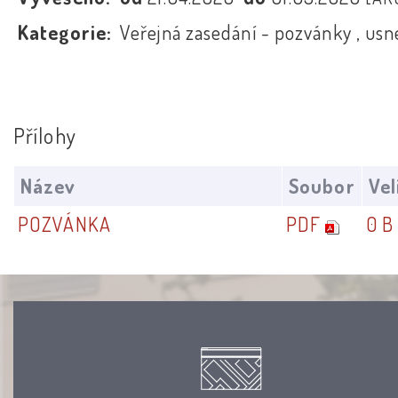
Kategorie:
Veřejná zasedání - pozvánky , usn
Přílohy
Název
Soubor
Vel
POZVÁNKA
PDF
0 B