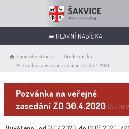
HLAVNÍ NABÍDKA
Domovská stránka
Úřední deska
Pozvánka na veřejné zasedání ZO 30.4.2020
Pozvánka na veřejné
zasedání ZO 30.4.2020
[ARCHIV
Vyvěšeno:
od
21.04.2020
do
01.05.2020
[AR