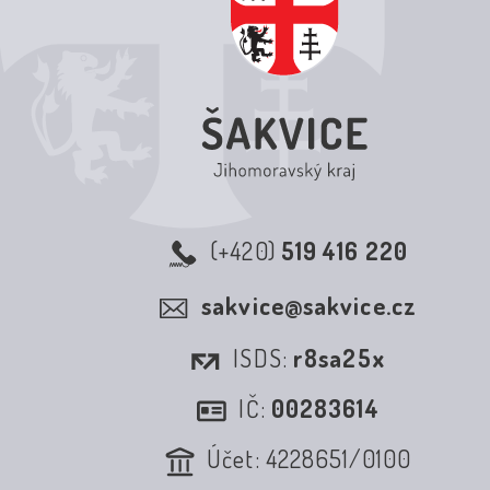
(+420)
519 416 220
sakvice@sakvice.cz
ISDS:
r8sa25x
IČ:
00283614
Účet: 4228651/0100