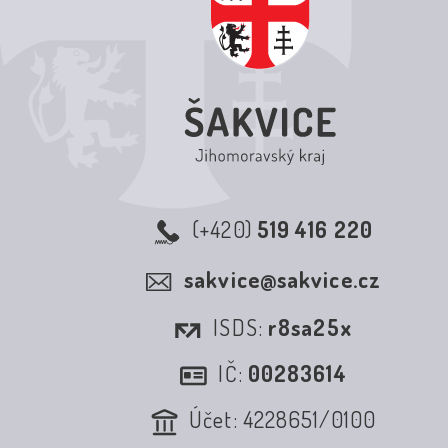
(+420)
519 416 220
sakvice@sakvice.cz
ISDS:
r8sa25x
IČ:
00283614
Účet: 4228651/0100