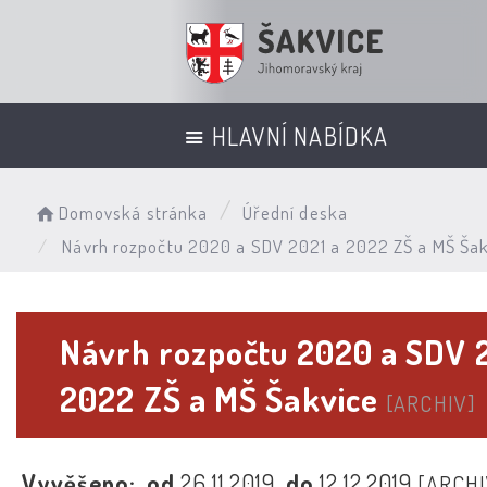
HLAVNÍ NABÍDKA
Domovská stránka
Úřední deska
Návrh rozpočtu 2020 a SDV 2021 a 2022 ZŠ a MŠ Šak
Návrh rozpočtu 2020 a SDV 
2022 ZŠ a MŠ Šakvice
[ARCHIV]
Vyvěšeno:
od
26.11.2019
do
12.12.2019
[ARCHI