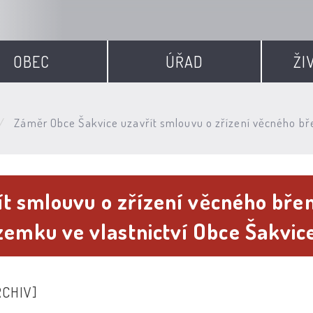
OBEC
ÚŘAD
ŽI
Záměr Obce Šakvice uzavřít smlouvu o zřízení věcného b
t smlouvu o zřízení věcného bře
mku ve vlastnictví Obce Šakvic
RCHIV]