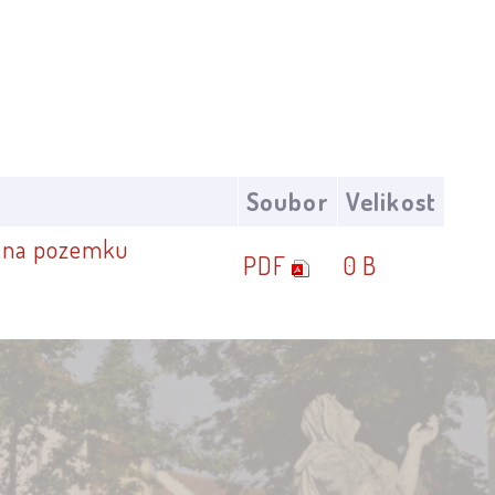
Soubor
Velikost
2 na pozemku
PDF
0 B