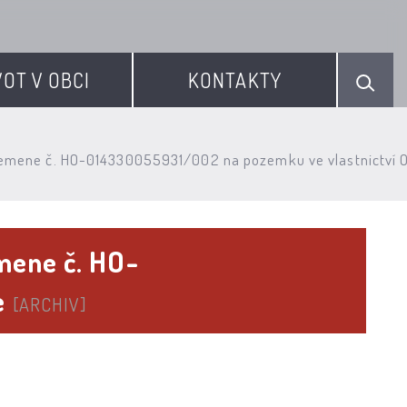
VOT V OBCI
KONTAKTY
řemene č. HO-014330055931/002 na pozemku ve vlastnictví 
mene č. HO-
e
[ARCHIV]