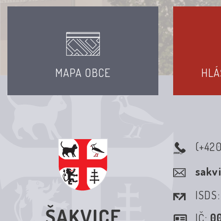
MAPA OBCE
HLÁ
(+42
sakv
ISDS
IČ:
0