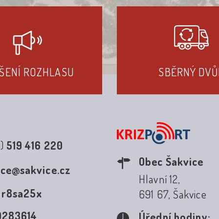
ŠENÍ ROZHLASU
SBĚRNÝ DVŮ
0)
519 416 220
Obec Šakvice
ice@sakvice.cz
Hlavní 12,
:
r8sa25x
691 67, Šakvice
0283614
Úřední hodiny: