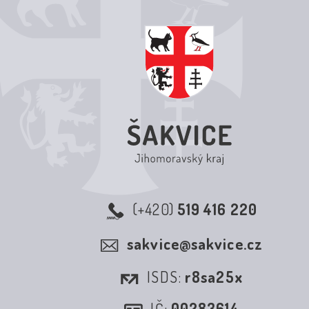
(+420)
519 416 220
sakvice@sakvice.cz
ISDS:
r8sa25x
IČ:
00283614