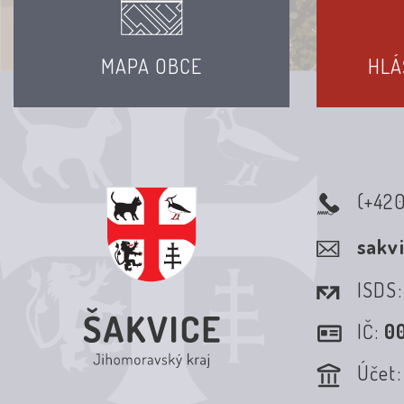
MAPA OBCE
HLÁ
(+42
sakv
ISDS
IČ:
0
Účet