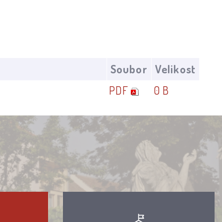
Soubor
Velikost
PDF
0 B