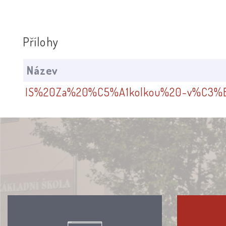
Přílohy
Název
IS%20Za%20%C5%A1kolkou%20-v%C3%B