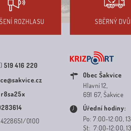
ŠENÍ ROZHLASU
SBĚRNÝ DVŮ
0)
519 416 220
Obec Šakvice
ice@sakvice.cz
Hlavní 12,
:
r8sa25x
691 67, Šakvice
0283614
Úřední hodiny:
Po: 7:00-12:00, 1
: 4228651/0100
St: 7:00-12:00, 1