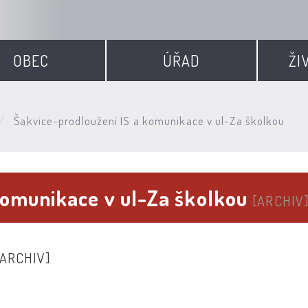
OBEC
ÚŘAD
ŽI
Šakvice-prodloužení IS a komunikace v ul-Za školkou
komunikace v ul-Za školkou
[ARCHIV
[ARCHIV]