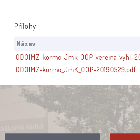
Přílohy
Název
ODOIMZ-kormo_Jmk_OOP_verejna_vyhl-20
ODOIMZ-kormo_JmK_OOP-20190529.pdf