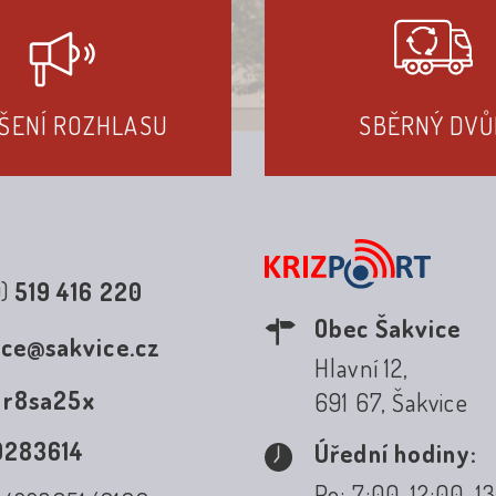
ŠENÍ ROZHLASU
SBĚRNÝ DVŮ
0)
519 416 220
Obec Šakvice
ice@sakvice.cz
Hlavní 12,
:
r8sa25x
691 67, Šakvice
0283614
Úřední hodiny:
Po: 7:00-12:00, 1