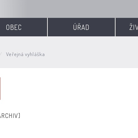
OBEC
ÚŘAD
ŽI
Veřejná vyhláška
ARCHIV]