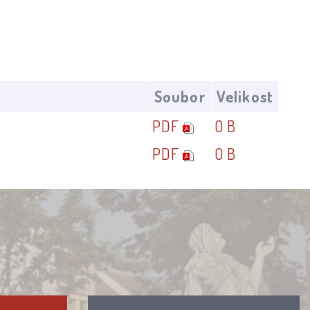
Soubor
Velikost
PDF
0 B
PDF
0 B