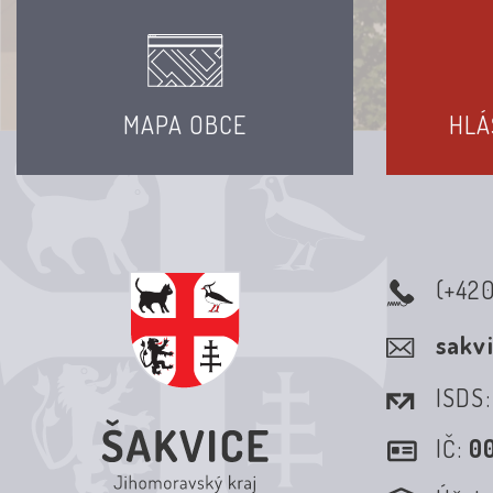
MAPA OBCE
HLÁ
(+42
sakv
ISDS
IČ:
0