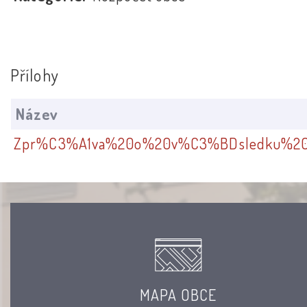
Přílohy
Název
Zpr%C3%A1va%20o%20v%C3%BDsledku%2
MAPA OBCE