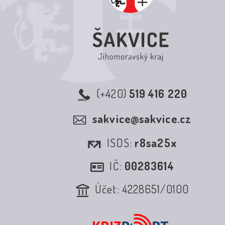
(+420)
519 416 220
sakvice@sakvice.cz
ISDS:
r8sa25x
IČ:
00283614
Účet: 4228651/0100