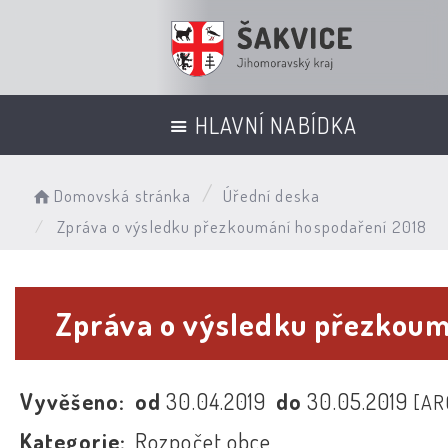
HLAVNÍ NABÍDKA
Domovská stránka
Úřední deska
Zpráva o výsledku přezkoumání hospodaření 2018
Zpráva o výsledku přezkoum
Vyvěšeno:
od
30.04.2019
do
30.05.2019
[AR
Kategorie:
Rozpočet obce